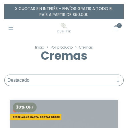
3 CUOTAS SIN INTERÉS - ENVÍOS GRATIS A TODO EL
PAÍS A PARTIR DE $90.000
0
Inicio
>
Por producto
>
Cremas
Cremas
30
%
OFF