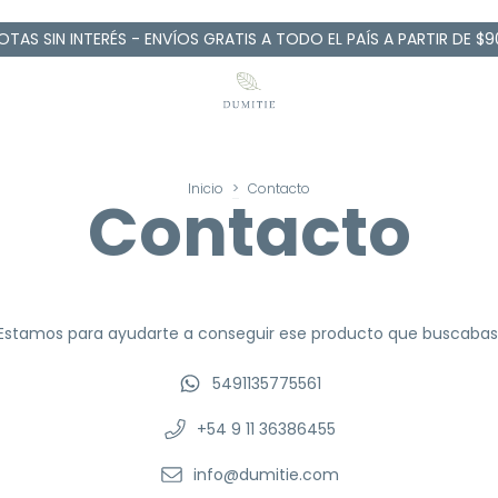
OTAS SIN INTERÉS - ENVÍOS GRATIS A TODO EL PAÍS A PARTIR DE $9
Inicio
>
Contacto
Contacto
Estamos para ayudarte a conseguir ese producto que buscabas
5491135775561
+54 9 11 36386455
info@dumitie.com