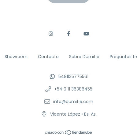
Showroom
Contacto
Sobre Dumitie
Preguntas f
5491135775561
+54 9 11 36386455
info@dumitie.com
Vicente López • Bs. As.