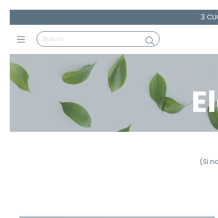
3 CU
E
(Si n