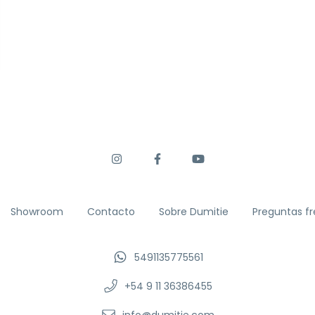
Showroom
Contacto
Sobre Dumitie
Preguntas f
5491135775561
+54 9 11 36386455
info@dumitie.com