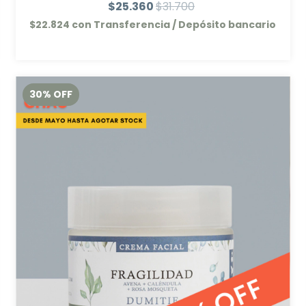
$25.360
$31.700
$22.824
con
Transferencia / Depósito bancario
30
%
OFF