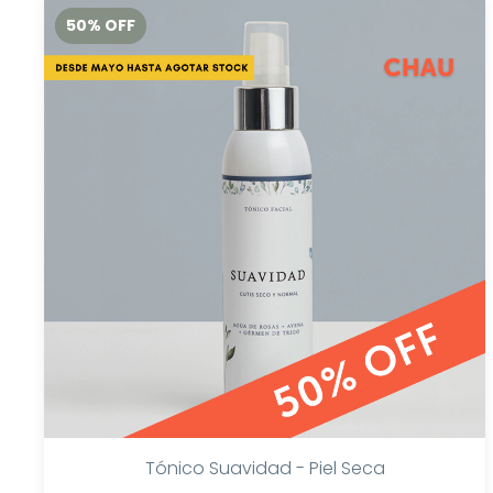
50
%
OFF
Tónico Suavidad - Piel Seca