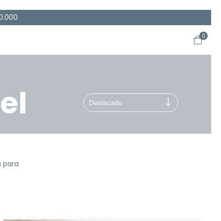
0.000
0
el
a para