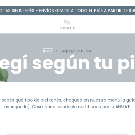
OTAS SIN INTERÉS - ENVÍOS GRATIS A TODO EL PAÍS A PARTIR DE $9
Inicio
>
Elegí según tu piel
legí según tu pi
o sabés qué tipo de piel tenés, chequeá en nuestro menú la guí
averiguarlo). Cosmética saludable certificada por la ANMAT.